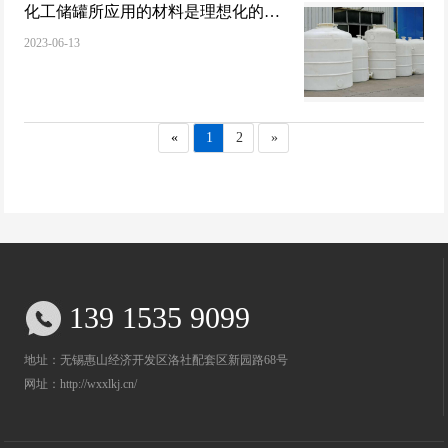
化工储罐所应用的材料是理想化的热安全防护和耐烧损原材料
2023-06-13
«
1
2
»
139 1535 9099
地址：无锡惠山经济开发区洛社配套区新园路68号
网址：http://wxxlkj.cn/