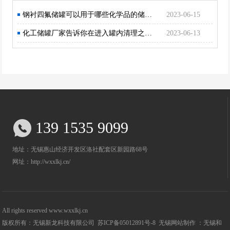
钢衬四氟储罐可以用于哪些化学品的储存？
2023-06-15
化工储罐厂家告诉你在进入罐内清理之前须佩戴好防护用品来预防有毒物质
2023-06-13
139 1535 9099
地址：无锡惠山经济开发区洛社配套区新园路68号
网址：http://wxxlkj.cn/
All rights reserved www.wxxlkj.cn
版权所有：无锡新龙科技有限公司
苏ICP备05012891号-8
无锡网站制作 ：无锡和