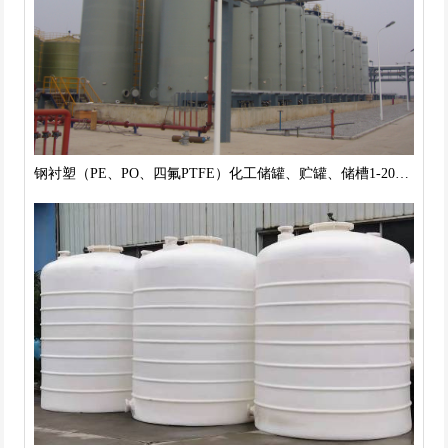
钢衬塑（PE、PO、四氟PTFE）化工储罐、贮罐、储槽1-200m3