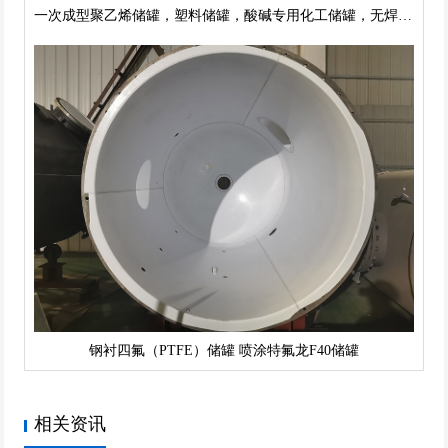
一次成型聚乙烯储罐，塑料储罐，酸碱专用化工储罐，无焊接强度高
钢衬四氟（PTFE）储罐 喷涂特氟龙F40储罐
相关资讯