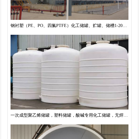
钢衬塑（PE、PO、四氟PTFE）化工储罐、贮罐、储槽1-200m3
一次成型聚乙烯储罐，塑料储罐，酸碱专用化工储罐，无焊接强度高