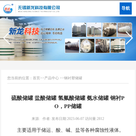
导航
您当前的位置：
首页
>>
产品中心
>>
钢衬塑储罐
硫酸储罐 盐酸储罐 氢氟酸储罐 氨水储罐 钢衬P
O，PP储罐
来源: 作者: 发布日期:2023-06-07 访问量:2812
主要适用于储运、酸、碱、盐等各种腐蚀性液体。